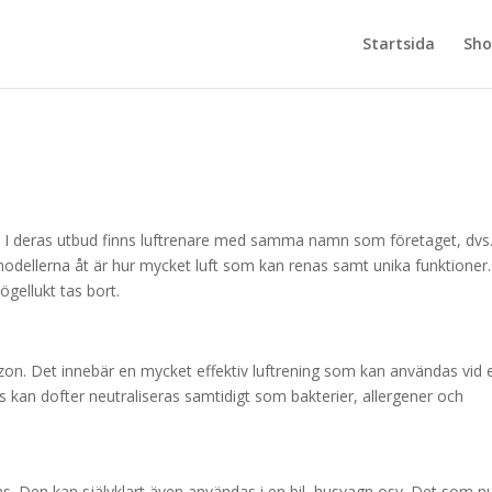
Startsida
Sho
ng. I deras utbud finns luftrenare med samma namn som företaget, dvs
 modellerna åt är hur mycket luft som kan renas samt unika funktioner.
ögellukt tas bort.
zon. Det innebär en mycket effektiv luftrening som kan användas vid 
as kan dofter neutraliseras samtidigt som bakterier, allergener och
as. Den kan självklart även användas i en bil, husvagn osv. Det som n