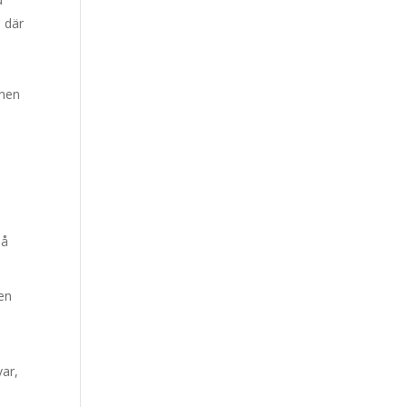
n där
mnen
på
ten
var,