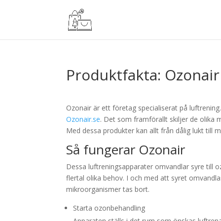
Produktfakta: Ozonair
Ozonair är ett företag specialiserat på luftreni
Ozonair.se
. Det som framförallt skiljer de olika
Med dessa produkter kan allt från dålig lukt till m
Så fungerar Ozonair
Dessa luftreningsapparater omvandlar syre till o
flertal olika behov. I och med att syret omvandl
mikroorganismer tas bort.
Starta ozonbehandling
Apparaten ställs i det rum som önskas luftren