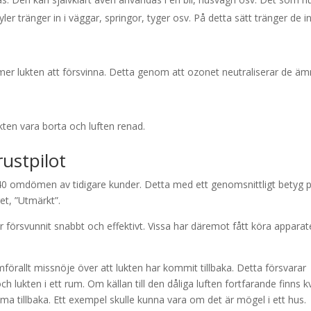
er tränger in i väggar, springor, tyger osv. På detta sätt tränger de i
mer lukten att försvinna. Detta genom att ozonet neutraliserar de ä
kten vara borta och luften renad.
ustpilot
140 omdömen av tidigare kunder. Detta med ett genomsnittligt betyg 
et, ”Utmärkt”.
försvunnit snabbt och effektivt. Vissa har däremot fått köra appara
allt missnöje över att lukten har kommit tillbaka. Detta försvarar
 lukten i ett rum. Om källan till den dåliga luften fortfarande finns k
a tillbaka. Ett exempel skulle kunna vara om det är mögel i ett hus.