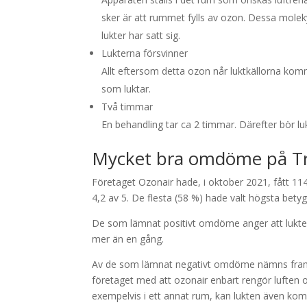
sker är att rummet fylls av ozon. Dessa molekyl
lukter har satt sig.
Lukterna försvinner
Allt eftersom detta ozon når luktkällorna kom
som luktar.
Två timmar
En behandling tar ca 2 timmar. Därefter bör lu
Mycket bra omdöme på Tr
Företaget Ozonair hade, i oktober 2021, fått 1
4,2 av 5. De flesta (58 %) hade valt högsta betyg
De som lämnat positivt omdöme anger att lukter 
mer än en gång.
Av de som lämnat negativt omdöme nämns framför
företaget med att ozonair enbart rengör luften och
exempelvis i ett annat rum, kan lukten även komm