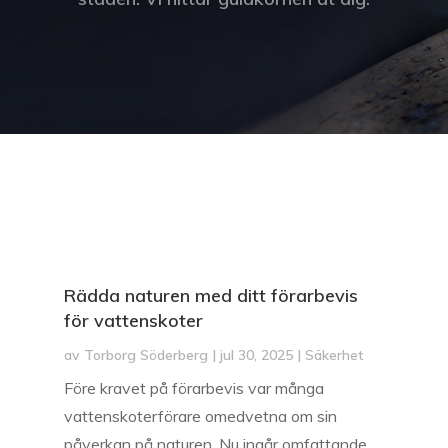
Rädda naturen med ditt förarbevis
för vattenskoter
av
Torborg Söderberg
|
jul 30, 2025
|
Säkerhet
Före kravet på förarbevis var många
vattenskoterförare omedvetna om sin
påverkan på naturen. Nu ingår omfattande