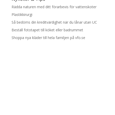
Rädda naturen med ditt förarbevis för vattenskoter
Plastikkirurgi
Så bedöms din kreditvärdighet när du lånar utan UC
Beställ fototapet till köket eller badrummet
Shoppa nya kläder till hela familjen på vfo.se
Designad av
Elegant Themes
| Drivs med
WordPress