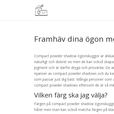
Framhäv dina ögon m
Compact powder shadow ögonskuggor är älskad 
naturligt och diskret vis men de kan också ska
pigment och är därför dryga och prisvärda. De är
nyanser av compact powder shadows och du kan 
som passar just dig bäst. Många personer som a
compact powder shadows eftersom de är så milda
Vilken färg ska jag välja?
Färgen på compact powder shadow ögonskuggor ka
håret men man kan också matcha färgen på kläder