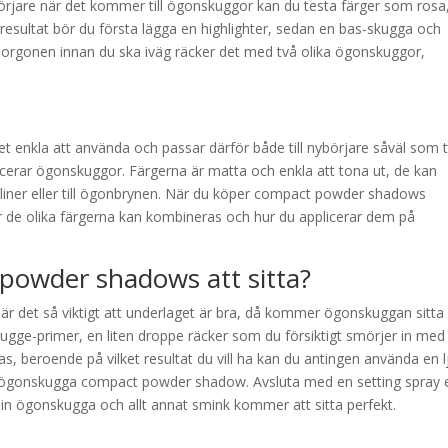
örjare när det kommer till ögonskuggor kan du testa färger som rosa
bra resultat bör du första lägga en highlighter, sedan en bas-skugga och
rgonen innan du ska iväg räcker det med två olika ögonskuggor,
kla att använda och passar därför både till nybörjare såväl som ti
erar ögonskuggor. Färgerna är matta och enkla att tona ut, de kan
er eller till ögonbrynen. När du köper compact powder shadows
hur de olika färgerna kan kombineras och hur du applicerar dem på
powder shadows att sitta?
är det så viktigt att underlaget är bra, då kommer ögonskuggan sitta 
kugge-primer, en liten droppe räcker som du försiktigt smörjer in med
s, beroende på vilket resultat du vill ha kan du antingen använda en l
in ögonskugga compact powder shadow. Avsluta med en setting spray e
din ögonskugga och allt annat smink kommer att sitta perfekt.