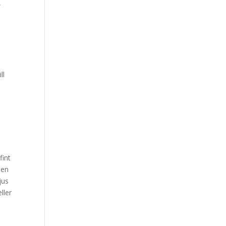
,
ll
fint
 en
jus
ller