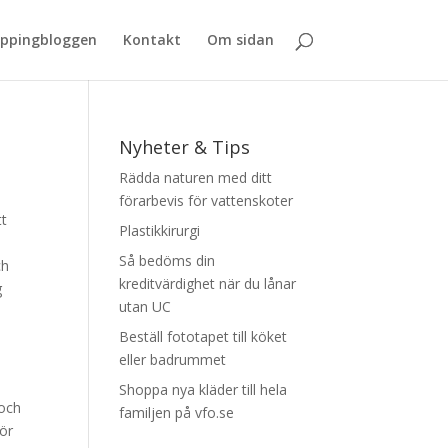
ppingbloggen
Kontakt
Om sidan
Nyheter & Tips
Rädda naturen med ditt
förarbevis för vattenskoter
tt
Plastikkirurgi
Så bedöms din
ch
kreditvärdighet när du lånar
g
utan UC
Beställ fototapet till köket
eller badrummet
Shoppa nya kläder till hela
 och
familjen på vfo.se
för