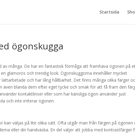
Startsida
Sho
ed ögonskugga
av många. De har en fantastisk förmåga att framhäva ögonen på e
pa en glamorös och trendig look. Ögonskuggorna innehåller mycket
 lättarbetade och har lång hållbarhet. Det finns många olika färger o
även blanda dem efter eget tycke och smak för att få fram den fär
nvänder kontaktlinser eller som har känsliga ögon använder just
 och inte irriterar ögonen.
n väljas på lite olika sätt. Ofta utgår man från färgen på ögonen
na eller din handväska. En del väljer att jobba med kontrastfärger 