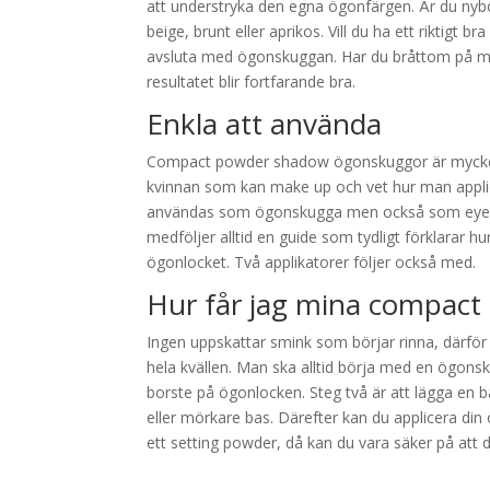
att understryka den egna ögonfärgen. Är du nyb
beige, brunt eller aprikos. Vill du ha ett riktigt 
avsluta med ögonskuggan. Har du bråttom på mo
resultatet blir fortfarande bra.
Enkla att använda
Compact powder shadow ögonskuggor är mycket en
kvinnan som kan make up och vet hur man applic
användas som ögonskugga men också som eyelin
medföljer alltid en guide som tydligt förklarar 
ögonlocket. Två applikatorer följer också med.
Hur får jag mina compact 
Ingen uppskattar smink som börjar rinna, därför 
hela kvällen. Man ska alltid börja med en ögons
borste på ögonlocken. Steg två är att lägga en ba
eller mörkare bas. Därefter kan du applicera d
ett setting powder, då kan du vara säker på att 