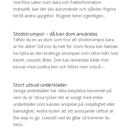
överföra saker som data och fraktinformation
manuellt, kan det ske automatiskt och således frigöra
tid till andra uppgifter. Pluginet heter egentligen...
Stödstrumpor – då kan dom användas
Tillhör du en av dom som tror att stödstrumpor bara
är för äldre? Då tror du helt fel. Dom flesta kan faktiskt
ha nytta av den knähöga strumpan som sitter hårt runt
benet, oavsett ålder. Den kan användas både mot
besvär med svullna ben och fötter men också i...
Stort utbud underkläder
Sexiga underkläder har olika betydelse beroende på
vem du är. Vissa tycker det är sexigt med enkla
underkläder som kanske anspelar på oskyldighet eller
barnslighet. Andra tycker att ett avslöjande raffset är
the way to go. Oavsett vad du gillar så kommer du
hitta...