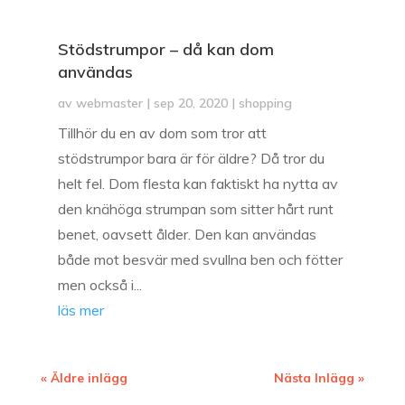
Stödstrumpor – då kan dom
användas
av
webmaster
|
sep 20, 2020
|
shopping
Tillhör du en av dom som tror att
stödstrumpor bara är för äldre? Då tror du
helt fel. Dom flesta kan faktiskt ha nytta av
den knähöga strumpan som sitter hårt runt
benet, oavsett ålder. Den kan användas
både mot besvär med svullna ben och fötter
men också i...
läs mer
« Äldre inlägg
Nästa Inlägg »