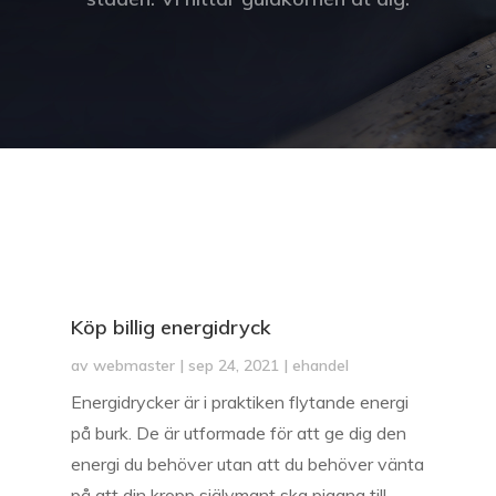
Köp billig energidryck
av
webmaster
|
sep 24, 2021
|
ehandel
Energidrycker är i praktiken flytande energi
på burk. De är utformade för att ge dig den
energi du behöver utan att du behöver vänta
på att din kropp självmant ska piggna till.